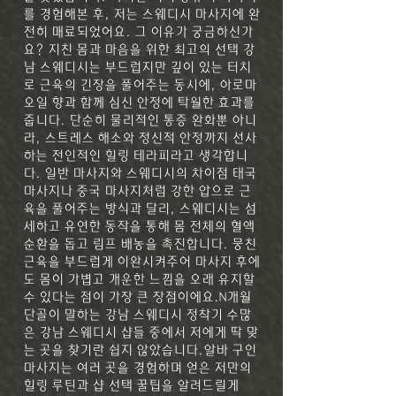
를 경험해본 후, 저는 스웨디시 마사지에 완
전히 매료되었어요. 그 이유가 궁금하신가
요? 지친 몸과 마음을 위한 최고의 선택 강
남 스웨디시는 부드럽지만 깊이 있는 터치
로 근육의 긴장을 풀어주는 동시에, 아로마
오일 향과 함께 심신 안정에 탁월한 효과를
줍니다. 단순히 물리적인 통증 완화뿐 아니
라, 스트레스 해소와 정신적 안정까지 선사
하는 전인적인 힐링 테라피라고 생각합니
다. 일반 마사지와 스웨디시의 차이점 태국
마사지나 중국 마사지처럼 강한 압으로 근
육을 풀어주는 방식과 달리, 스웨디시는 섬
세하고 유연한 동작을 통해 몸 전체의 혈액
순환을 돕고 림프 배농을 촉진합니다. 뭉친
근육을 부드럽게 이완시켜주어 마사지 후에
도 몸이 가볍고 개운한 느낌을 오래 유지할
수 있다는 점이 가장 큰 장점이에요.N개월
단골이 말하는 강남 스웨디시 정착기 수많
은 강남 스웨디시 샵들 중에서 저에게 딱 맞
는 곳을 찾기란 쉽지 않았습니다.알바 구인
마사지는 여러 곳을 경험하며 얻은 저만의
힐링 루틴과 샵 선택 꿀팁을 알려드릴게