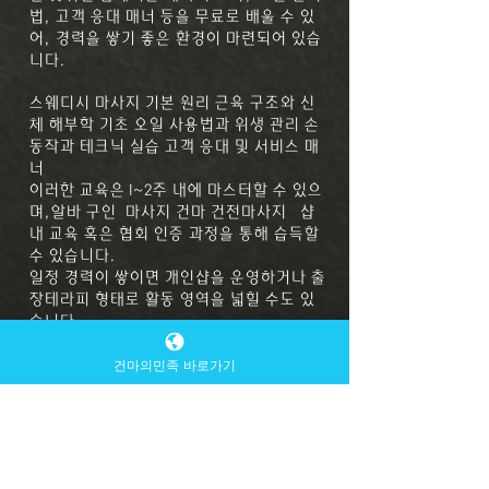
법, 고객 응대 매너 등을 무료로 배울 수 있
어, 경력을 쌓기 좋은 환경이 마련되어 있습
니다.
스웨디시 마사지 기본 원리
근육 구조와 신
체 해부학 기초
오일 사용법과 위생 관리
손
동작과 테크닉 실습
고객 응대 및 서비스 매
너
이러한 교육은 1~2주 내에 마스터할 수 있으
며,
알바 구인 마사지 건마 건전마사지
샵
내 교육 혹은 협회 인증 과정을 통해 습득할
수 있습니다.
일정 경력이 쌓이면 개인샵을 운영하거나 출
장테라피 형태로 활동 영역을 넓힐 수도 있
습니다.
스웨디시 알바의 장점 높은 수입 구조 –
알바
건마의민족 바로가기
구인 마사지 건마 건전마사지
노력한 만큼
수입이 바로 반영되는 탄력형 급여제 전문
기술 습득 – 테라피 기술을 배우면 평생 활용
가능한 자격으로 발전 가능
유연한 근무시간
– 주말 근무, 야간 근무, 단기 알바 등 다양
한 형태 가능
정신적 안정감 – 힐링 업종 특