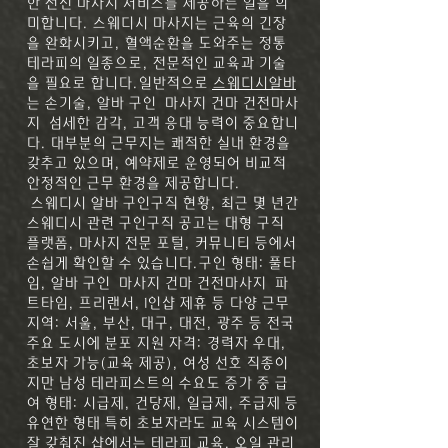
한 전신 마사지 서비스를 제공하는 일을 의
미합니다. 스웨디시 마사지는 근육의 긴장
을 완화시키고, 혈액순환을 도와주는 정통
테라피의 일종으로, 전문적인 교육과 기술
을 필요로 합니다.일반적으로
스웨디시알바
는 손기술,
알바 구인 마사지 건마 건전마사
지
섬세한 감각, 고객 응대 능력이 중요합니
다. 대부분의 근무지는 쾌적한 실내 환경을
갖추고 있으며, 예약제로 운영되어 비교적
안정적인 근무 환경을 제공합니다.
스웨디시 알바 구인구직 현황,
최근 몇 년간
스웨디시 관련 구인구직 공고는 대형 구직
플랫폼, 마사지 전문 포털, 커뮤니티 등에서
손쉽게 확인할 수 있습니다.구인 형태: 풀타
임,
알바 구인 마사지 건마 건전마사지
파
트타임, 프리랜서, 1인샵 제휴 등 다양 근무
지역: 서울, 부산, 대구, 대전, 광주 등 전국
주요 도시에 분포
지원 자격: 경력자 우대,
초보자 가능(교육 제공), 여성 선호 직종이
지만 남성 테라피스트의 수요도 증가 중
급
여 형태: 시급제, 건당제, 일급제, 주급제 등
유연한 형태
특히 초보자라도 교육 시스템이
잘 갖춰진 샵에서는 테라피 교육, 오일 관리