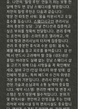
요.
나만의 '힐링 루틴' 만들기 저는 보통 한
달에 한두 번 강남 스웨디시를 방문합니다.
저만의 힐링 루틴은 다음과 같습니다:
방문 전 따뜻한 샤워: 몸을 이완시키고 오일
흡수를 돕습니다.
스웨디시구인
관리사님
과의 충분한 상담: 그날 컨디션과 집중하고
싶은 부위를 정확히 전달합니다. 관리 중에
는 온전히 집중: 스마트폰은 멀리하고, 아
로마 향과 관리사님의 터치에 집중합니다.
관리 후 충분한 휴식과 수분 섭취: 몸속 노
폐물 배출을 돕고 피로를 풀어줍니다. 샵 선
택 시 반드시 고려해야 할 것들 (내돈내산
꿀팁) 여러분도 실패 없는 강남 스웨디시 샵
을 고르기 위해 다음 사항들을 꼭 확인해보
세요.알바 구인 1인샵 마사지 위생 상태: 샵
전체의 청결도, 특히 베드와 수건의 위생은
기본 중의 기본입니다. 관리사 전문성: 숙
련된 기술과 손님과의 소통 능력이 중요합
니다. 예약 시스템: 편리한 예약 및 변경 시
스템은 장기 방문에 필수적입니다. 분위기
및 편의시설: 편안하고 안정감을 주는 인테
리어와 샤워시설 등의 편의시설도 중요합니