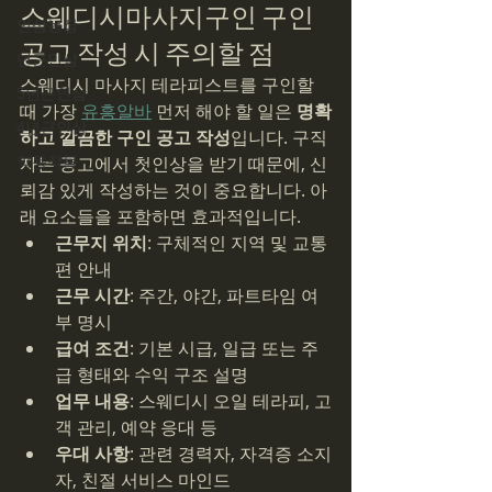
스웨디시마사지구인 구인 
인삼농장
공고 작성 시 주의할 점
년근인삼
스웨디시 마사지 테라피스트를 구인할 
5년근인삼
때 가장 
유흥알바
 먼저 해야 할 일은 
명확
4년근인삼
하고 깔끔한 구인 공고 작성
입니다. 구직
약용작물
자는 공고에서 첫인상을 받기 때문에, 신
뢰감 있게 작성하는 것이 중요합니다. 아
래 요소들을 포함하면 효과적입니다.
근무지 위치
: 구체적인 지역 및 교통
편 안내
근무 시간
: 주간, 야간, 파트타임 여
부 명시
급여 조건
: 기본 시급, 일급 또는 주
급 형태와 수익 구조 설명
업무 내용
: 스웨디시 오일 테라피, 고
객 관리, 예약 응대 등
우대 사항
: 관련 경력자, 자격증 소지
자, 친절 서비스 마인드