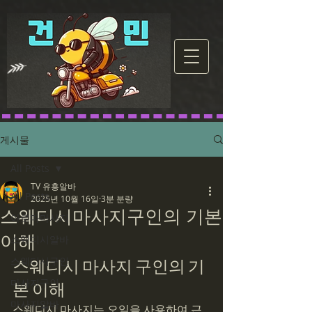
게시물
All Posts
TV 유흥알바
All Posts
2025년 10월 16일
3분 분량
스웨디시마사지구인의 기본
아로마마사지
이해
스웨디시알바
스웨디시구인
스웨디시 마사지 구인의 기
마사지구인
본 이해
마사지알바
스웨디시 마사지는 오일을 사용하여 근