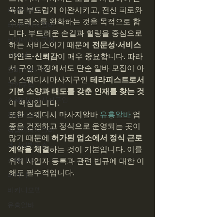
육을 부드럽게 이완시키고, 전신 피로와 
타이마사지
스트레스를 완화하는 것을 목적으로 합
타이마사지알바
니다. 부드러운 손길과 힐링을 중심으로 
타이마사지구인
하는 서비스이기 때문에 
전문성·서비스 
마사지
마인드·신뢰감
이 매우 중요합니다. 따라
서 구인 과정에서도 단순 알바 모집이 아
알바스웨디시
닌 스웨디시마사지구인 
테라피스트로서 
구인구직
기본 소양과 태도를 갖춘 인재를 찾는 것
스웨디시마사지구인
이 핵심입니다.
또한 스웨디시 마사지알바 
유흥알바
 업
강남마사지
종은 건전하고 정식으로 운영되는 곳이 
강남마사지알바
많기 때문에 
허가된 업소에서 정식 근로 
에너지밸런스
계약을 체결
하는 것이 기본입니다. 이를 
스웨디시
위해 사업자 등록과 관련 법규에 대한 이
해도 필수적입니다.
비키니
비키니모델
유흥알바