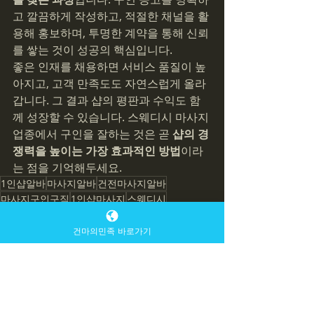
고 깔끔하게 작성하고, 적절한 채널을 활
용해 홍보하며, 투명한 계약을 통해 신뢰
를 쌓는 것이 성공의 핵심입니다.
좋은 인재를 채용하면 서비스 품질이 높
아지고, 고객 만족도도 자연스럽게 올라
갑니다. 그 결과 샵의 평판과 수익도 함
께 성장할 수 있습니다. 스웨디시 마사지 
업종에서 구인을 잘하는 것은 곧 
샵의 경
쟁력을 높이는 가장 효과적인 방법
이라
는 점을 기억해두세요.
1인샵알바
마사지알바
건전마사지알바
마사지구인구직
1인샵마사지
스웨디시
스웨디시구인
마사지구인
1인샵
마사지
스웨디시마사지
스웨디시구인구직
꿀알바
건마의민족 바로가기
스웨디시1인샵
스웨디시알바
아로마마사지알바
스웨디시마사지구인
건마
경기출장마사지
아로마마사지
강남메이드
동대문출장마사지
알바스웨디시
업소알바
오일마사지
스파
출장마사지
타이마사지
출장마사지알바
출장스웨디시