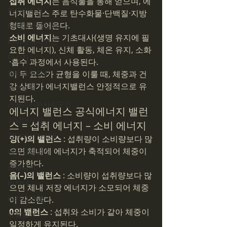
섭취 에너지
는 음식물을 통해 얻으며, 에
타이마사지
너지밸런스 주로 탄수화물·단백질·지방 
형태로 들어온다.
타이마사지알바
소비 에너지
는 기초대사(생명 유지에 필
타이마사지구인
요한 에너지), 신체 활동, 체온 유지, 소화
마사지
·흡수 과정에서 사용된다.
알바스웨디시
이 두 요소가 균형을 이룰 때, 체중과 건
강 상태가 에너지밸런스 안정적으로 유
구인구직
지된다.
스웨디시마사지구인
에너지 밸런스 공식에너지 밸런
강남마사지
스 = 섭취 에너지 – 소비 에너지
강남마사지알바
양(+)의 밸런스
 : 섭취량이 소비량보다 많
으면 체내에 에너지가 축적되어 체중이 
에너지밸런스
증가한다.
스웨디시
음(–)의 밸런스
 : 소비량이 섭취량보다 많
비키니
으면 체내 저장 에너지가 소모되어 체중
비키니모델
이 감소한다.
0의 밸런스
 : 섭취와 소비가 같아 체중이 
유흥알바
일정하게 유지된다.