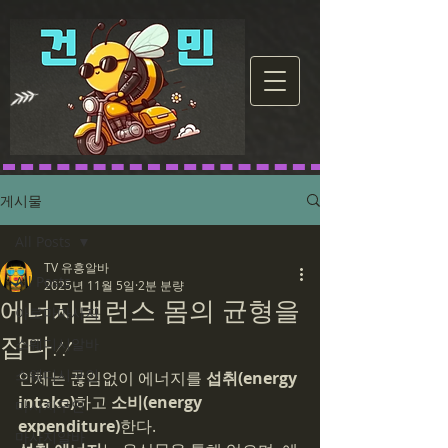
게시물
All Posts
TV 유흥알바
All Posts
2025년 11월 5일
2분 분량
에너지밸런스 몸의 균형을
아로마마사지
잡다!!
스웨디시알바
스웨디시구인
인체는 끊임없이 에너지를 
섭취(energy 
intake)
하고 
소비(energy 
마사지구인
expenditure)
한다.
마사지알바