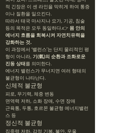
적 긴장은 이 센 라인을 막히게 하여 통증
이나 질환을 일으킨다.
따라서 태국 마사지나 요가, 기공, 침술 
등의 목적은 모두 동일하다.👉 
몸 안의 
에너지 흐름을 회복시켜 자연치유력을 
강화하는 것.
이 과정에서 ‘밸런스’는 단지 물리적인 평
형이 아니라, 
기(氣)의 순환과 조화로운 
진동 상태
를 의미한다.
에너지 밸런스가 무너지면 여러 형태의 
불균형이 나타난다.
신체적 불균형
피로, 무기력, 체중 변동
면역력 저하, 소화 장애, 수면 장애
근육통, 두통, 호르몬 불균형 에너지밸런
스 등
정신적 불균형
집중력 저하, 감정 기복, 불안, 우울