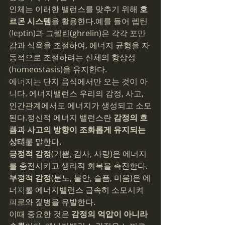
전주여행
인체는 이러한 밸런스를 맞추기 위해 
호
여행
르몬 시스템
을 활용한다.예를 들어 렙틴
(leptin)과 그렐린(ghrelin)은 각각 포만
힐링
감과 식욕을 조절하여, 에너지 균형을 자
사회초년생
동적으로 조절하려는 신체의 항상성
서울마사지
(homeostasis)을 유지한다.
대학생알바
에너지는 단지 음식에서만 오는 것이 아
니다. 에너지밸런스 우리의 감정, 사고, 
직장인알바
인간관계에서도 에너지가 생성되고 소모
직장인부업
된다.정신적 에너지 밸런스란 
감정의 흐
방학알바
름과 사고의 방향이 조화롭게 유지되는 
상태
를 말한다.
스웨디시 알바
긍정적 감정
(기쁨, 감사, 사랑)은 에너지
인삼키우는방법
를 충전시키고 생리적 회복을 촉진한다.
인삼재배
부정적 감정
(분노, 불안, 슬픔, 미움)은 에
너지를 에너지밸런스 급속히 소모시켜 
인삼농사
피로와 질병을 유발한다.
인삼키우기
이때 중요한 것은 
감정의 억압이 아니라 
인삼재배방법