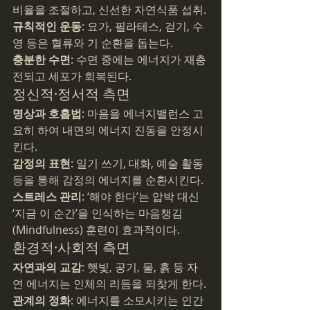
비율을 조절하고, 신선한 자연식품 섭취.
규칙적인 운동
: 요가, 필라테스, 걷기, 수
영 등은 혈류와 기 순환을 돕는다.
충분한 수면
: 수면 중에는 에너지가 재충
전되고 세포가 회복된다.
정신적·정서적 측면
명상과 호흡법
: 마음을 에너지밸런스 고
요히 하여 내면의 에너지 진동을 안정시
킨다.
감정의 표현
: 일기 쓰기, 대화, 예술 활동 
등을 통해 감정의 에너지를 순환시킨다.
스트레스 관리
: ‘해야 한다’는 압박 대신 
‘지금 이 순간’을 인식하는 마음챙김
(Mindfulness) 훈련이 효과적이다.
환경적·사회적 측면
자연과의 교감
: 햇빛, 공기, 물, 흙 등 자
연 에너지는 인체의 리듬을 되찾게 한다.
관계의 정화
: 에너지를 소모시키는 인간