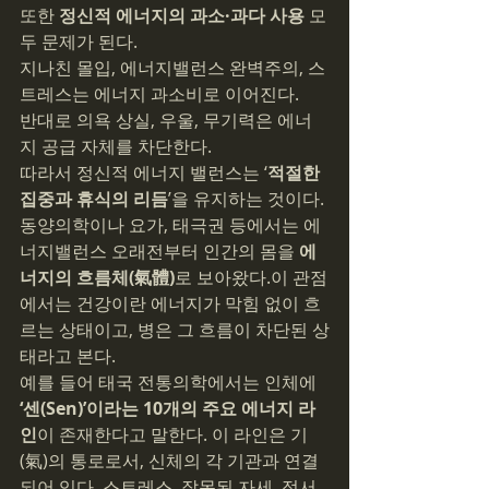
또한 
정신적 에너지의 과소·과다 사용
 모
두 문제가 된다.
지나친 몰입, 에너지밸런스 완벽주의, 스
트레스는 에너지 과소비로 이어진다.
반대로 의욕 상실, 우울, 무기력은 에너
지 공급 자체를 차단한다.
따라서 정신적 에너지 밸런스는 ‘
적절한 
집중과 휴식의 리듬
’을 유지하는 것이다.
동양의학이나 요가, 태극권 등에서는 에
너지밸런스 오래전부터 인간의 몸을 
에
너지의 흐름체(氣體)
로 보아왔다.이 관점
에서는 건강이란 에너지가 막힘 없이 흐
르는 상태이고, 병은 그 흐름이 차단된 상
태라고 본다.
예를 들어 태국 전통의학에서는 인체에 
‘센(Sen)’이라는 10개의 주요 에너지 라
인
이 존재한다고 말한다. 이 라인은 기
(氣)의 통로로서, 신체의 각 기관과 연결
되어 있다. 스트레스, 잘못된 자세, 정서