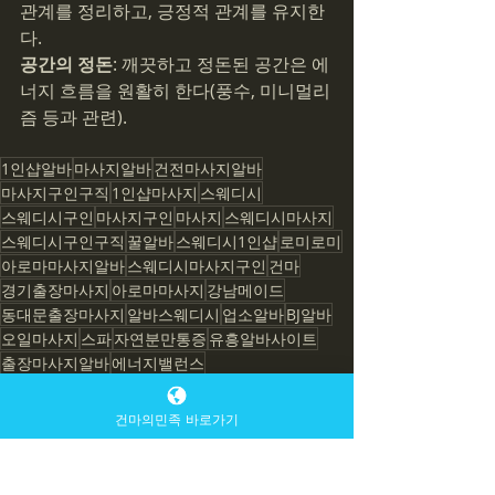
관계를 정리하고, 긍정적 관계를 유지한
다.
공간의 정돈
: 깨끗하고 정돈된 공간은 에
너지 흐름을 원활히 한다(풍수, 미니멀리
즘 등과 관련).
1인샵알바
마사지알바
건전마사지알바
마사지구인구직
1인샵마사지
스웨디시
스웨디시구인
마사지구인
마사지
스웨디시마사지
스웨디시구인구직
꿀알바
스웨디시1인샵
로미로미
아로마마사지알바
스웨디시마사지구인
건마
경기출장마사지
아로마마사지
강남메이드
동대문출장마사지
알바스웨디시
업소알바
BJ알바
오일마사지
스파
자연분만통증
유흥알바사이트
출장마사지알바
에너지밸런스
아로마마사지
스웨디시알바
건마의민족 바로가기
에너지밸런스