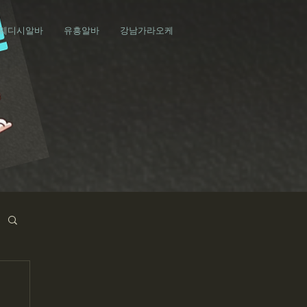
웨디시알바
유흥알바
강남가라오케