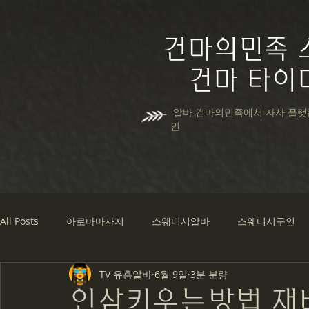
건마의민족 
건마 타이
알바 건마의민족에서 자사 플랫
인
All Posts
아로마마사지
스웨디시알바
스웨디시구인
TV 유흥알바
6월 9일
3분 분량
타이마사지알바
타이마사지구인
마사지
알바스
인삼키우는방법 재