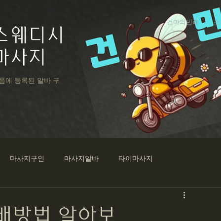
건마의민족
스
스웨디시
마사지
폼에 등록된 알바 구
마사지구인
마사지알바
타이마사지
웨디시
구인구직
스웨디시마사지구인
강남마사지
배방법 알아보