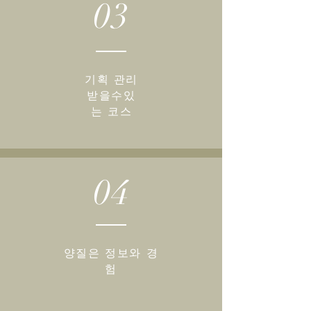
03
기획 관리
받을수있
는 코스
04
양질은 정보와 경
험