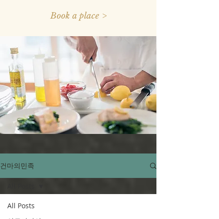
Book a place >
건마의민족
All Posts
All Posts