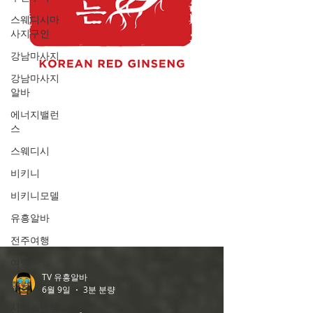
스웨디시마
사지구인
강남마사지
강남마사지
알바
에너지밸런
스
스웨디시
비키니
비키니모델
유흥알바
전주여행
여행
힐링
TV 유흥알바
사회초년생
6월 9일
3분 분량