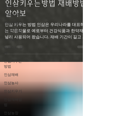
서울마사지
인삼키우는방법 재배방법
대학생알바
알아보
직장인알바
직장인부업
인삼 키우는 방법 인삼은 우리나라를 대표하
는 약용작물로 예로부터 건강식품과 한약재로
방학알바
널리 사용되어 왔습니다. 재배 기간이 길고 관
스웨디시 알
리가 까다로운 작물이지만, 품질 좋은 인삼은
바
높은 가치를 인정받기 때문에 많은 농가에서
인삼키우는
재배하고 있습니다. 인삼키우는방법은 인삼은
방법
일반 채소와 달리 보통 4년에서 6년 정도 재배
인삼재배
한 후 수확하며, 토양 관리와 병해충 예방이 매
우 중요합니다. 인삼키우는방법 인삼 재배지
인삼농사
선택 인삼 재배의 첫 단계는 적합한 재배지를
인삼키우기
선정하는 것입니다. 인삼은 직사광선을 강하
인삼재배방
게 받으면 생육이 나빠질 수 있기 때문에 적절
법
한 차광이 필요합니다. 또한 배수가 잘되고 유
인삼농장
기물이 풍부한 토양이 좋습니다. 재배지 선정