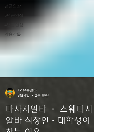
시 고려할 사항은 다음과 같습니다. 배수가 잘
년근인삼
되는 토양 통풍이 원활한 지역 유기물 함량이
5년근인삼
높은 땅 침수 위험이 적은 곳 병해 발생 이력이
4년근인삼
적은 토양 인삼은 연작 피해가 매우 심한 작물
이므로 같은 장소에서 반복 재배하는 것을 피
약용작물
해야 합니다. 인삼
TV 유흥알바
3월 4일
2분 분량
마사지알바 · 스웨디시